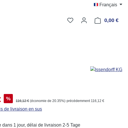
Français
Vous avez 0 articles dans
0,00 €
Le p
 :
€
%
Prix régulier :
116,12 €
(économie de 20.35%)
précédemment 116,12 €
is de livraison en sus
 dans 1 jour, délai de livraison 2-5 Tage