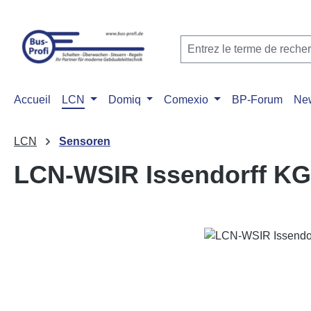
ser au contenu principal
Passer à la recherche
Passer à la navigation principale
Accueil
LCN
Domiq
Comexio
BP-Forum
Ne
LCN
Sensoren
LCN-WSIR Issendorff KG
Ignorer la galerie d'images