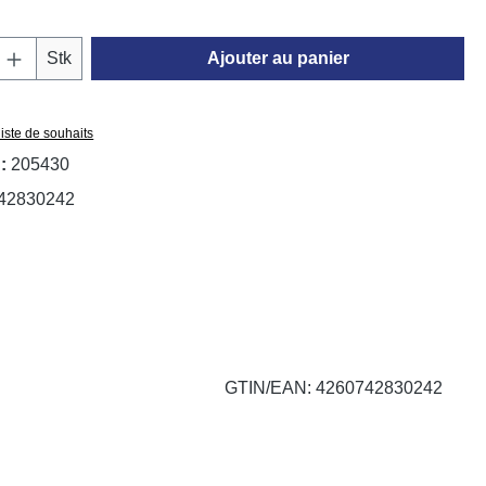
 de produit : Entrez la quantité souhaitée o
Stk
Ajouter au panier
liste de souhaits
 :
205430
42830242
GTIN/EAN: 4260742830242