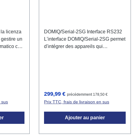
a licenza
DOMIQ/Serial-2SG Interface RS232
estire un
L'interface DOMIQ/Serial-2SG permet
omatico che
d'intégrer des appareils qui
irrigazione
supportent la norme RS-232 en mode
re tempo.
RTU. Un Domiq-Base est nécessaire
opzioni di
pour utiliser cette interface.
e il sistema
he. Si prega
za è
Prix régulier :
299,99 €
précédemment 178,50 €
a un
n sus
Prix TTC, frais de livraison en sus
Q/Base e
er ulteriori
er
Ajouter au panier
 irrigazione
al nella base