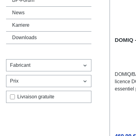
BP-Forum
Licence : 
News
complète
Karriere
Downloads
DOMIQ 
Fabricant
DOMIQ/BA
Prix
licence D
essentiel 
d'intégra
Ajouter un filtre : Livraison gratuite
Livraison gratuite
système D
permet la
différents
sortie ana
binaire (B
Prix régul