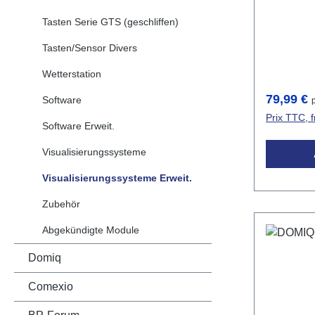
bâtiments
Tasten Serie GTS (geschliffen)
avec des 
Apple et A
Tasten/Sensor Divers
interface 
Wetterstation
l'éclairag
surveilla
Prix régul
79,99 €
Software
et les con
Prix TTC, f
Domaines 
Software Erweit.
peut être
Visualisierungssysteme
avec DOM
contrôle c
Visualisierungssysteme Erweit.
bâtiments 
Zubehör
complète 
une licen
Abgekündigte Module
pour le m
Domiq
Données techniq
iOS et And
Comexio
Contrôle 
de sécurit