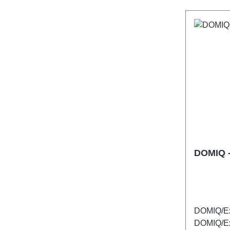
monochro
DMX).
DOMIQ -
DOMIQ/Ex
DOMIQ/Ex