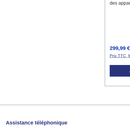
des appare
particulie
32 module
peuvent ê
offrant 8 
interface
déclenche
Prix régul
299,99 
facilement
Prix TTC, f
système 
Assistance téléphonique