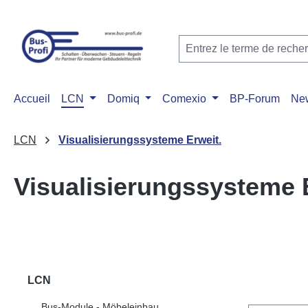
ser au contenu principal
Passer à la recherche
Passer à la navigation principale
Accueil
LCN
Domiq
Comexio
BP-Forum
Ne
LCN
Visualisierungssysteme Erweit.
Visualisierungssysteme 
LCN
Bus-Module - Möbeleinbau