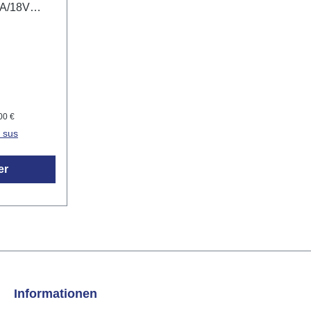
mA/18V
drivers
'adresses et
les scènes lumineuses, etc...
00 €
n sus
er
Informationen