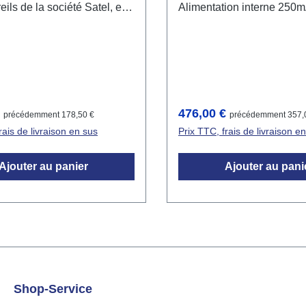
ils de la société Satel, en
Alimentation interne 250
r de type Int-IORS. Jusqu'à
Pour connecter jusqu'à 64 
s d'extension Int-IORS
Dali Prend en charge la configuration
tre connectés, chacun
des drivers, l'attribution d
entrées et sorties. Une
 conviviale permet de
r et de connecter
ier :
Prix régulier :
€
476,00 €
précédemment 178,50 €
précédemment 357,
 des actions dans tout le
rais de livraison en sus
Prix TTC, frais de livraison e
DOMIQ.
Ajouter au panier
Ajouter au pani
Shop-Service