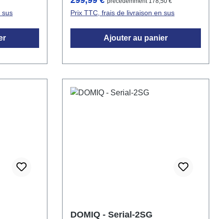
299,99 €
précédemment 178,50 €
ission de
estaciones meteorológicas, en el
n sus
Prix TTC, frais de livraison en sus
rantie, ce
sistema DOMIQ.
 réponse du
er
Ajouter au panier
e la licence
un module
 ne peut
DOMIQ - Serial-2SG