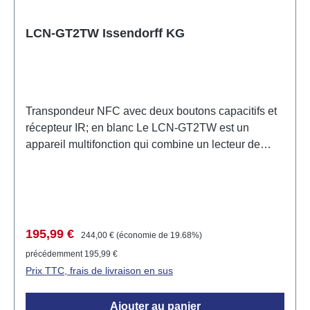
LCN-GT2TW Issendorff KG
Transpondeur NFC avec deux boutons capacitifs et
récepteur IR; en blanc Le LCN-GT2TW est un
appareil multifonction qui combine un lecteur de
transpondeur NFC, un panneau de boutons en verre
avec deux boutons capacitifs et un récepteur
infrarouge. Ce produit innovant permet un contrôle
facile de l'éclairage et d'autres appareils par toucher
ou cartes de transpondeur NFC. Les boutons sont
Prix de vente :
Prix régulier :
195,99 €
244,00 €
(économie de 19.68%)
disposés derrière un panneau en verre robuste et
précédemment 195,99 €
offrent une interface utilisateur conviviale. Domaines
Prix TTC, frais de livraison en sus
d'application Le LCN-GT2TW est idéal pour une
utilisation dans des espaces de vie modernes, des
Ajouter au panier