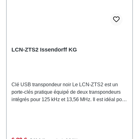
LCN-ZTS2 Issendorff KG
Clé USB transpondeur noir Le LCN-ZTS2 est un
porte-clés pratique équipé de deux transpondeurs
intégrés pour 125 kHz et 13,56 MHz. Il est idéal pour
une utilisation en conjonction avec les modules LCN
qui peuvent reconnaître les transpondeurs et
déclencher des actions dans le système LCN.
Exemples d'application Contrôle d'accès dans les
bâtiments résidentiels et commerciaux. Intégration
Prix régulier :