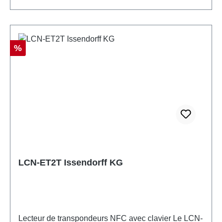
techniques Dimensions : 86 mm x 54 mm
Réduction
%
LCN-ET2T Issendorff KG
Lecteur de transpondeurs NFC avec clavier Le LCN-