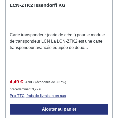
LCN-ZTK2 Issendorff KG
Carte transpondeur (carte de crédit) pour le module
de transpondeur LCN La LCN-ZTK2 est une carte
transpondeur avancée équipée de deux
transpondeurs intégrés pour 125kHz et 13,56MHz.
Cette carte est spécialement conçue pour une
utilisation avec le module de transpondeur LCN et
permet une utilisation flexible dans diverses
applications. Exemples d'application Contrôle
Prix de vente :
Prix régulier :
4,49 €
4,90 €
(économie de 8.37%)
d'accès dans les bâtiments résidentiels et
précédemment 3,99 €
commerciaux. Intégration dans des systèmes de
Prix TTC, frais de livraison en sus
maison intelligente pour le contrôle des appareils. La
carte a la taille standard d'une carte de crédit et peut
Ajouter au panier
être imprimée sur demande, ce qui la rend idéale
pour des applications personnalisées. Données