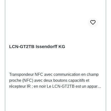
LCN-GT2TB Issendorff KG
Transpondeur NFC avec communication en champ
proche (NFC) avec deux boutons capacitifs et
récepteur IR ; en noir Le LCN-GT2TB est un appareil
polyvalent qui combine un lecteur de transpondeur
Nearfield Communication (NFC), un panneau de
boutons en verre avec deux boutons capacitifs et un
récepteur infrarouge. Ce produit permet un contrôle