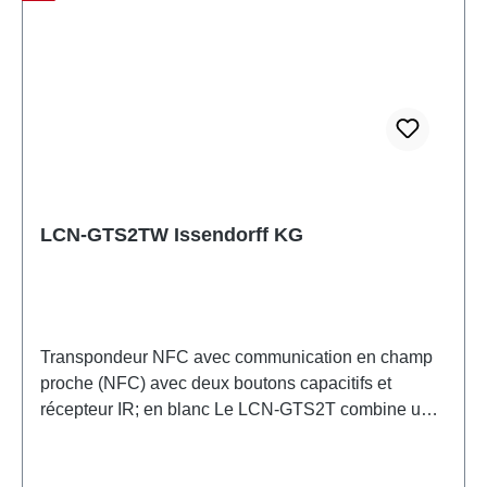
Données techniques Taille : 75 mm x 75 mm
Compatibilité : Prend en charge les transpondeurs
NFC de type ISO14443-A et ISO15693
LCN-GTS2TW Issendorff KG
Transpondeur NFC avec communication en champ
proche (NFC) avec deux boutons capacitifs et
récepteur IR; en blanc Le LCN-GTS2T combine un
lecteur de transpondeurs Nearfield Communication
(NFC) pour lire des cartes à puce, un panneau en