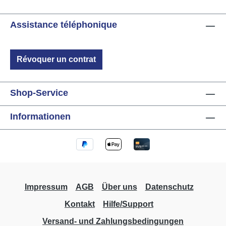
détection de doigts vivants LED : 4 LED pour
indiquer l'état du capteur 16 LED corona blanches,
Assistance téléphonique
contrôlables via la commande "LED GT-luminosité"
en 10 niveaux Dimensions : 90mm x 90mm x
16.9mm (épaisseur du verre 5mm) (L x H x P)
Révoquer un contrat
Température de fonctionnement : -20°C à +50°C
Humidité : max. 80% rel., non condensé Classe de
protection : IP20 Installation : montage au-dessus
Shop-Service
d'une boîte encastrée
Informationen
Impressum
AGB
Über uns
Datenschutz
Kontakt
Hilfe/Support
Versand- und Zahlungsbedingungen