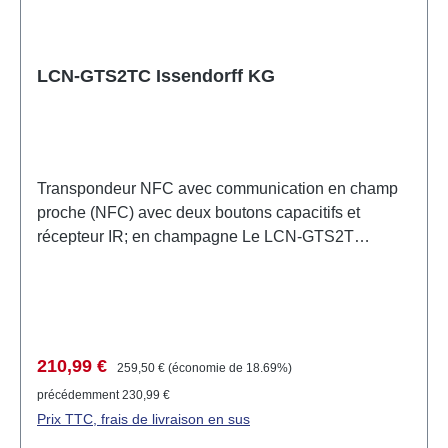
lumière d'orientation discrète. Données techniques
Dimensions : 75mm x 75mm
LCN-GTS2TC Issendorff KG
Transpondeur NFC avec communication en champ
proche (NFC) avec deux boutons capacitifs et
récepteur IR; en champagne Le LCN-GTS2T
combine un lecteur de transpondeurs Nearfield
Communication (NFC) pour la lecture de cartes à
puce, un panneau de boutons en verre avec deux
surfaces sensorielles et un récepteur infrarouge. Le
lecteur prend en charge les transpondeurs NFC de
Prix de vente :
Prix régulier :
210,99 €
259,50 €
(économie de 18.69%)
type ISO14443-A (Mifare/Legic) et ISO15693 (Legic).
précédemment 230,99 €
Les boutons derrière une plaque de verre stable
Prix TTC, frais de livraison en sus
fournissent, selon le type d'activation, les signaux