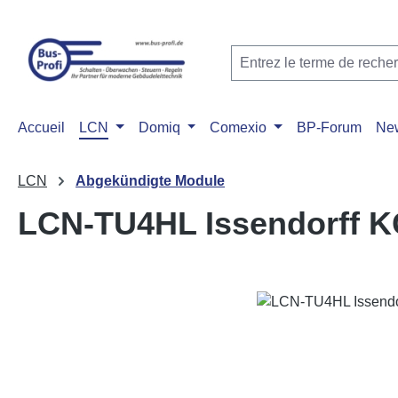
ser au contenu principal
Passer à la recherche
Passer à la navigation principale
Accueil
LCN
Domiq
Comexio
BP-Forum
Ne
LCN
Abgekündigte Module
LCN-TU4HL Issendorff 
Ignorer la galerie d'images