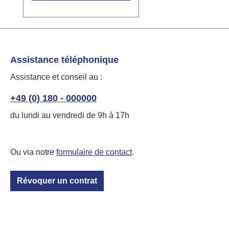
version 140719 (juillet
2010). Les 4 entrées du
LCN-BU4L sont
galvaniquement isolées du
terminal I et évaluent les
Assistance téléphonique
signaux par rapport à la
Assistance et conseil au :
terre. Un interrupteur DIP
permet de passer
+49 (0) 180 - 000000
facilement du
du lundi au vendredi de 9h à 17h
convertisseur à bouton au
capteur binaire, ce qui en
fait une solution flexible
Ou via notre
formulaire de contact
.
pour diverses applications.
Données techniques
Dimensions : 38mm x
Révoquer un contrat
92mm x 66mm (L x P x H)
Montage sur rail DIN
35mm 2TE Classe de
protection : IP20 Le LCN-