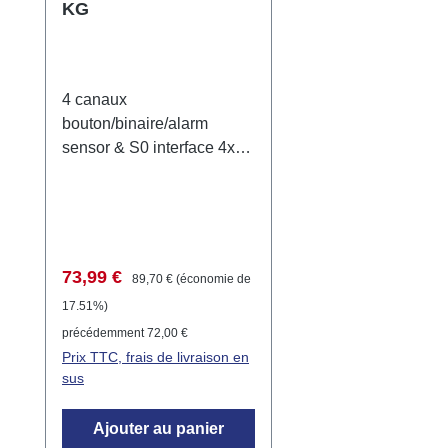
KG
4 canaux
bouton/binaire/alarm
sensor & S0 interface 4x 6-
24V Le LCN-BU4L est un
convertisseur à 4 canaux
pour boutons ou capteur
binaire conçu pour être
connecté au terminal I d'un
Prix de vente :
Prix régulier :
73,99 €
89,70 €
(économie de
module LCN. Il est
17.51%)
excellent pour évaluer des
précédemment 72,00 €
contacts sans potentiel
Prix TTC, frais de livraison en
avec une basse tension
sus
(max. 24V AC/DC) et est
compatible avec tous les
Ajouter au panier
modules LCN à partir de la