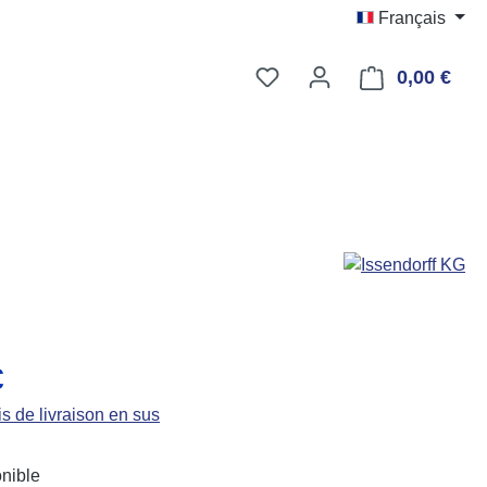
Français
Vous avez 0 articles dans
0,00 €
Le p
:
€
is de livraison en sus
nible