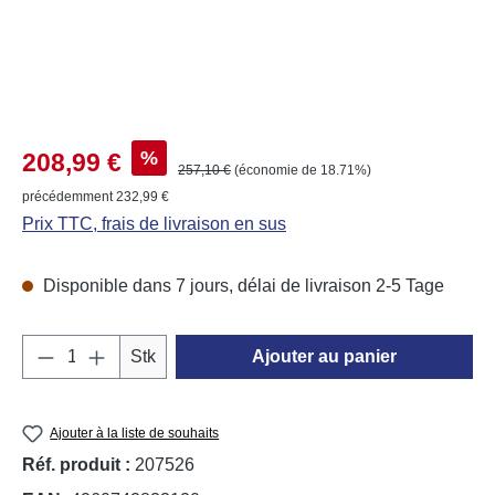
Prix de vente :
%
208,99 €
Prix régulier :
257,10 €
(économie de 18.71%)
précédemment 232,99 €
Prix TTC, frais de livraison en sus
Disponible dans 7 jours, délai de livraison 2-5 Tage
Quantité de produit : Entrez la quantité souh
Stk
Ajouter au panier
Ajouter à la liste de souhaits
Réf. produit :
207526