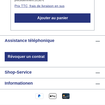
précédemment 26,80 €
boutons de surface en verre LCN Entretien et
Prix TTC, frais de livraison en sus
remplacement de boutons sans
endommagement Données Techniques
Ajouter au panier
Design ergonomique pour une manipulation
facile Matériau : Plastique de haute qualité
Assistance téléphonique
Révoquer un contrat
Shop-Service
Informationen