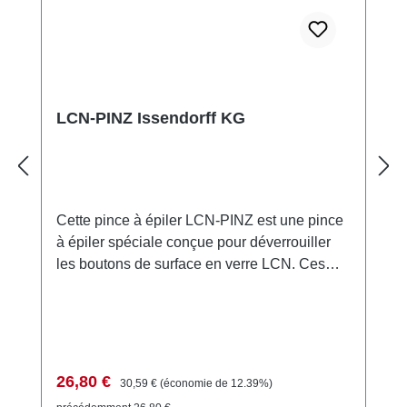
LCN-PINZ Issendorff KG
Cette pince à épiler LCN-PINZ est une pince
à épiler spéciale conçue pour déverrouiller
les boutons de surface en verre LCN. Ces
boutons sont équipés d'une goupille de
verrouillage latérale qui peut être facilement
retirée avec la pince à épiler sans causer de
dommages. Cela facilite grandement
l'installation et l'entretien des boutons.
Prix de vente :
Prix régulier :
26,80 €
30,59 €
(économie de 12.39%)
Exemples d'Application Installation de