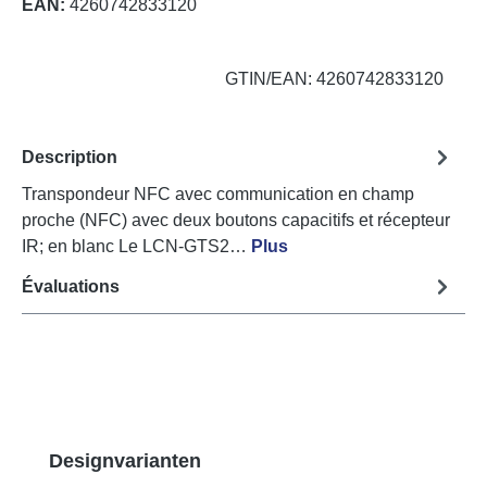
EAN:
4260742833120
GTIN/EAN: 4260742833120
Description
Transpondeur NFC avec communication en champ
proche (NFC) avec deux boutons capacitifs et récepteur
IR; en blanc Le LCN-GTS2…
Plus
Évaluations
Ignorer la galerie de produits
Designvarianten