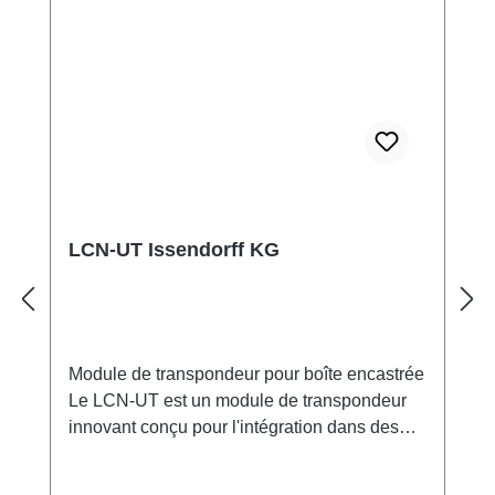
Données techniques Taille: 75 mm x 75 mm
Compatibilité: Prend en charge les
transpondeurs NFC de type ISO14443-A et
ISO15693
LCN-UT Issendorff KG
Module de transpondeur pour boîte encastrée
Le LCN-UT est un module de transpondeur
innovant conçu pour l'intégration dans des
boîtes encastrées. Il permet la détection de
cartes transpondeurs et de porte-clés par un