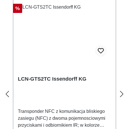
Rabat
%
LCN-GTS2TC Issendorff KG
Transponder NFC z komunikacja bliskiego
zasiegu (NFC) z dwoma pojemnosciowymi
przyciskami i odbiornikiem IR; w kolorze