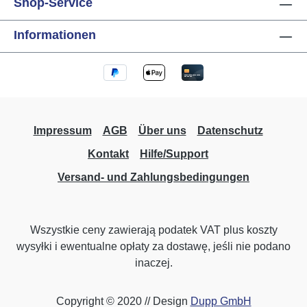
Shop-Service
uruchomic do dwunastu dodatkowych funkcji
za pomoca pilota LCN-RT, przesylajac
Informationen
zdefiniowany przez uzytkownika kod oraz
numer seryjny w celu identyfikacji dla
bezpieczenstwa. Przyciemniany pierscien
swietlny Corona® sluzy, jak w panelach
przycisków szklanych LCN-GT, do
dekoracyjnego oswietlenia sciennego oraz
Impressum
AGB
Über uns
Datenschutz
jako subtelne swiatlo orientacyjne. Dane
Kontakt
Hilfe/Support
techniczne Wymiary: 75mm x 75mm
Versand- und Zahlungsbedingungen
Wszystkie ceny zawierają podatek VAT plus koszty
wysyłki
i ewentualne opłaty za dostawę, jeśli nie podano
inaczej.
Copyright © 2020 // Design
Dupp GmbH