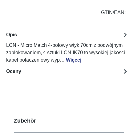
GTIN/EAN:
Opis
LCN - Micro Match 4-polowy wtyk 70cm z podwójnym
zablokowaniem, 4 sztuki LCN-IK70 to wysokiej jakosci
kabel polaczeniowy wyp…
Więcej
Oceny
Pomiń galerię produktów
Zubehör