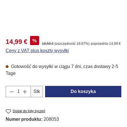
Cena sprzedaży:
%
14,99 €
Cena regularna:
18,50 €
(oszczędność 18.97%)
poprzednio 14,99 €
Ceny z VAT plus koszty wysyłki
Gotowość do wysyłki w ciągu 7 dni, czas dostawy 2-5
Tage
Ilość produktu: Wprowadź żądaną ilość lub u
Stk
Do koszyka
Dodaj do listy życzeń
Numer produktu:
208053