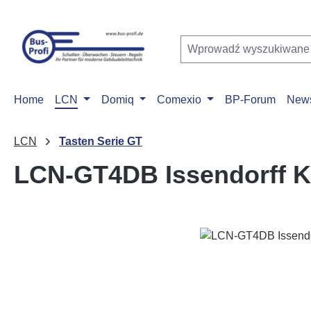
ejdź do głównej zawartości
Przejdź do wyszukiwania
Przejdź do głównej nawigacji
Home
LCN
Domiq
Comexio
BP-Forum
New
LCN
Tasten Serie GT
LCN-GT4DB Issendorff 
Pomiń galerię zdjęć