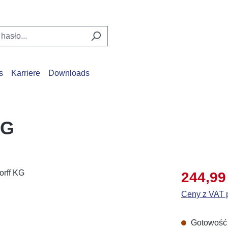
s
Karriere
Downloads
KG
Cena sprzed
244,99
Ceny z VAT p
Gotowość d