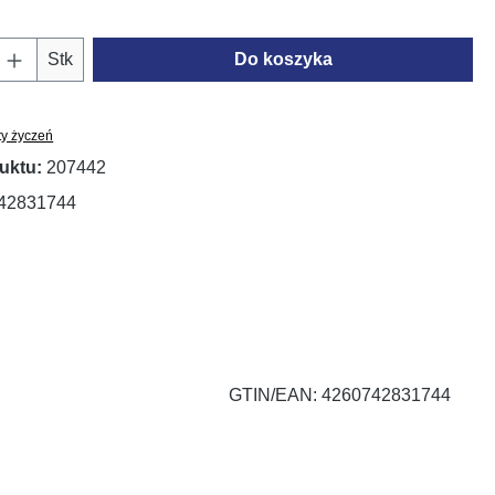
oduktu: Wprowadź żądaną ilość lub użyj prz
Stk
Do koszyka
ty życzeń
uktu:
207442
42831744
GTIN/EAN: 4260742831744