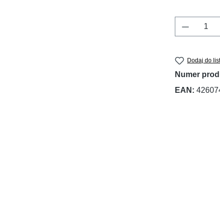
Ilość pr
Dodaj do lis
Numer prod
EAN:
42607