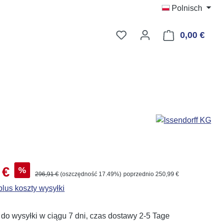
Polnisch
Masz 0 przedmioty na liś
0,00 €
Kosz
aży:
 €
%
Cena regularna:
296,91 €
(oszczędność 17.49%)
poprzednio 250,99 €
lus koszty wysyłki
o wysyłki w ciągu 7 dni, czas dostawy 2-5 Tage