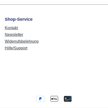
leznosci
wysylane
Shop-Service
ace LCN
Kontakt
 lub
ecenie
Newsletter
esylane
Widerrufsbelehrung
onej
Hilfe/Support
 do
CN.
ania
mi i
ami
rfejs