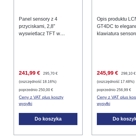
Panel sensory z 4
Opis produktu LC
przyciskami, 2,8”
GT4DC to elegan
wyswietlacz TFT w
klawiatura senso
kolorze, timer i czujnik
kolorze szampana
temperatury; w bialym
wyposazona w czt
LCN-GT4DW to wysoko
przyciski pojemno
rozwinieta panel
2,8-calowy wyswie
sensoryczny wyposazony
TFT w kolorze. Of
Cena sprzedaży:
Cena regularna:
Cena sprzedaży
Cena reg
241,99 €
245,99 €
295,70 €
298,10 €
w cztery przyciski
przyjazne dla uzy
(oszczędność 18.16%)
(oszczędność 17.48%)
pojemnosciowe,
sterowanie nowo
poprzednio 250,00 €
poprzednio 256,99 €
wyswietlacz TFT w kolorze
aplikacjami inteli
Ceny z VAT plus koszty
Ceny z VAT plus kos
2,8 cala, zintegrowany
domu. Funkcje i
wysyłki
wysyłki
timer i czujnik temperatury.
zastosowania
Powierzchnie czujników
Pojemnosciowe
Do koszyka
Do koszy
pojemnosciowych reaguja
powierzchnie czu
na dotyk i umozliwiaja
LCN-GT4DC reag
latwe sterowanie
dotyk szklanej