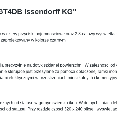
-GT4DB Issendorff KG"
ztery przyciski pojemnosciowe oraz 2,8-calowy wyswietlacz TF
o zaprojektowany w kolorze czarnym.
recyzyjnie na dotyk szklanej powierzchni. W zaleznosci od 
e sterujace jest przesylane za pomoca dolaczonej ramki mont
niami elektrycznymi w przestrzeniach mieszkalnych i komercyjn
eznych od statusu w górnym wierszu ikon. W dolnych liniach t
sci od statusu. Przy rozdzielczosci 320 x 240 pikseli wyswietl