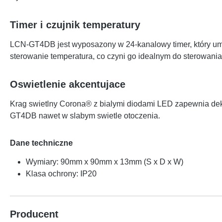
Timer i czujnik temperatury
LCN-GT4DB jest wyposazony w 24-kanalowy timer, który umo
sterowanie temperatura, co czyni go idealnym do sterowani
Oswietlenie akcentujace
Krag swietlny Corona® z bialymi diodami LED zapewnia dekor
GT4DB nawet w slabym swietle otoczenia.
Dane techniczne
Wymiary: 90mm x 90mm x 13mm (S x D x W)
Klasa ochrony: IP20
Producent