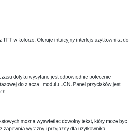
T w kolorze. Oferuje intuicyjny interfejs uzytkownika do
czasu dotyku wysylane jest odpowiednie polecenie
azowej do zlacza I modulu LCN. Panel przycisków jest
ych.
ekstowych mozna wyswietlac dowolny tekst, który moze byc
acz zapewnia wyrazny i przyjazny dla uzytkownika