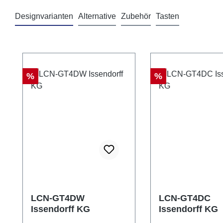
Designvarianten
Alternative
Zubehör
Tasten
Pomiń galerię produktów
Rabat
Rabat
%
%
LCN-GT4DW
LCN-GT4DC
Issendorff KG
Issendorff KG