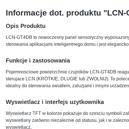
Informacje dot. produktu "LCN
Opis Produktu
LCN-GT4DB to nowoczesny panel sensoryczny wyposazony w c
sterowania aplikacjami inteligentnego domu i jest eleganck
Funkcje i zastosowania
Pojemnosciowe powierzchnie czujników LCN-GT4DB reaguja p
sterujace LCN (KRÓTKIE, DLUGIE lub ZWOLNIJ). To poleceni
idealny do sterowania swiatlem, zaluzjami i innymi urzadze
Wyswietlacz i interfejs uzytkownika
Wyswietlacz TFT w kolorze pokazuje do szesciu symboli zal
wyswietlany zarówno niezaleznie od statusu, jak i w zalezno
wyswietlacz.