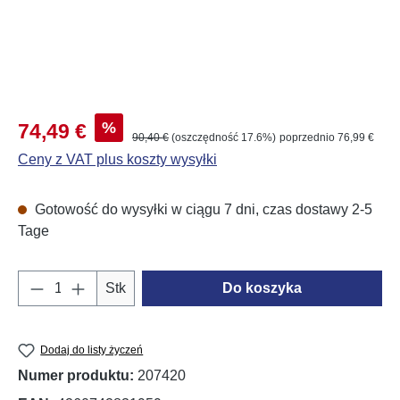
Cena sprzedaży:
%
74,49 €
Cena regularna:
90,40 €
(oszczędność 17.6%)
poprzednio 76,99 €
Ceny z VAT plus koszty wysyłki
Gotowość do wysyłki w ciągu 7 dni, czas dostawy 2-5
Tage
Ilość produktu: Wprowadź żądaną ilość lub u
Stk
Do koszyka
Dodaj do listy życzeń
Numer produktu:
207420