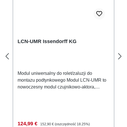
LCN-UMR Issendorff KG
Modul uniwersalny do rolet/zaluzji do
montazu podtynkowego Modul LCN-UMR to
nowoczesny modul czujnikowo-aktora,
zaprojektowany specjalnie do sterowania
silnikami rolet i zaluzji. Posiada dwa
przelaczane, wzajemnie blokujace wyjscia
przekaznikowe o napieciu nominalnym 230V.
Modul jest idealny do integracji w puszkach
Cena sprzedaży:
Cena regularna:
124,99 €
152,90 €
(oszczędność 18.25%)