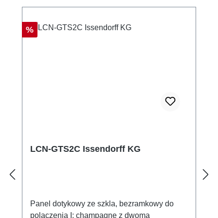
Rabat
%
LCN-GTS2C Issendorff KG
Panel dotykowy ze szkla, bezramkowy do
polaczenia I; champagne z dwoma