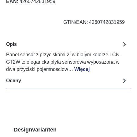
EAN:
4260742831959
GTIN/EAN: 4260742831959
Opis
Panel sensor z przyciskami 2; w bialym kolorze LCN-
GT2W to elegancka plyta sensorowa wyposazona w
dwa przyciski pojemnosciow…
Więcej
Oceny
Pomiń galerię produktów
Designvarianten