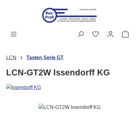
Przejdź do głównej zawartości
Masz 0 przedmiot
Kosz
LCN
Tasten Serie GT
LCN-GT2W Issendorff KG
Pomiń galerię zdjęć