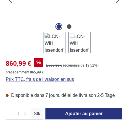
Prix de vente :
%
860,99 €
Prix régulier :
1 069,80 €
(économie de 19.52%)
précédemment 865,99 €
Prix TTC, frais de livraison en sus
Disponible dans 7 jours, délai de livraison 2-5 Tage
Quantité de produit : Entrez la quantité souh
Stk
Ajouter au panier