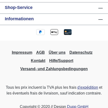
Alimentation intégrée : 230V ±15%, 0.4W,
Shop-Service
résistant aux impulsions jusqu'à 4kV
Dimensions : 38mm x 92mm x 66mm (L x P x
Informationen
H) Montage sur rail DIN : 35mm, 2 TE Classe
de protection : IP20
Impressum
AGB
Über uns
Datenschutz
Kontakt
Hilfe/Support
Versand- und Zahlungsbedingungen
Tous les prix incluent la TVA plus les frais
d'expédition
et
les éventuels frais de livraison, sauf indication contraire.
Copyright © 2020 // Design
Dupp GmbH