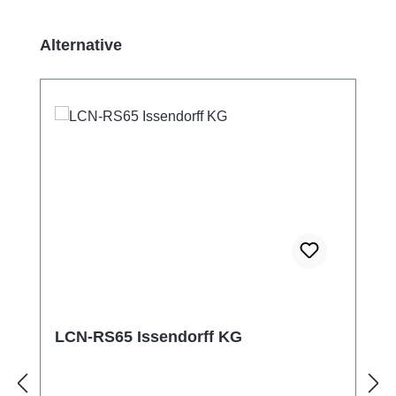
Ignorer la galerie de produits
Alternative
LCN-RS65 Issendorff KG