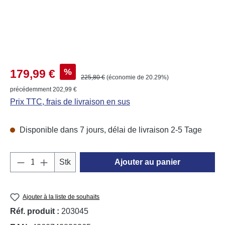
Prix de vente :
%
179,99 €
Prix régulier :
225,80 €
(économie de 20.29%)
précédemment 202,99 €
Prix TTC, frais de livraison en sus
Disponible dans 7 jours, délai de livraison 2-5 Tage
Quantité de produit : Entrez la quantité souh
Stk
Ajouter au panier
Ajouter à la liste de souhaits
Réf. produit :
203045