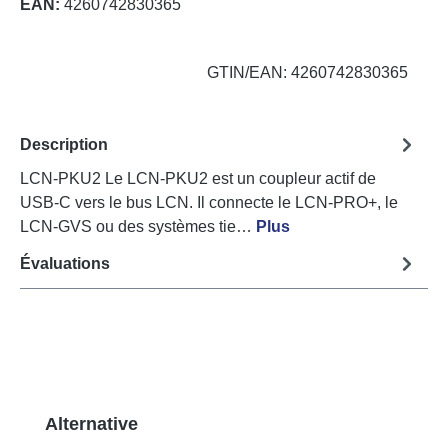
EAN:
4260742830365
GTIN/EAN: 4260742830365
Description
LCN-PKU2 Le LCN-PKU2 est un coupleur actif de
USB-C vers le bus LCN. Il connecte le LCN-PRO+, le
LCN-GVS ou des systèmes tie…
Plus
Évaluations
Ignorer la galerie de produits
Alternative