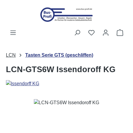
Passer au contenu principal
Vous avez 0 artic
Le p
LCN
Tasten Serie GTS (geschliffen)
LCN-GTS6W Issendoroff KG
Ignorer la galerie d'images