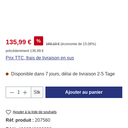
Prix de vente :
%
135,99 €
Prix régulier :
160,10 €
(économie de 15.06%)
précédemment 136,99 €
Prix TTC, frais de livraison en sus
Disponible dans 7 jours, délai de livraison 2-5 Tage
Quantité de produit : Entrez la quantité souh
Stk
Ajouter au panier
Ajouter à la liste de souhaits
Réf. produit :
207560