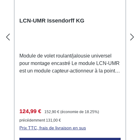
LCN-UMR Issendorff KG
Module de volet roulant/jalousie universel
pour montage encastré Le module LCN-UMR
est un module capteur-actionneur à la pointe
de la technologie, spécialement conçu pour
le contrôle des moteurs de volets roulants et
de jalousies. Il dispose de deux sorties relais
commutables, verrouillées l'une contre l'autre,
avec une tension nominale de 230V. Le
Prix de vente :
Prix régulier :
124,99 €
152,90 €
(économie de 18.25%)
module est idéal pour une intégration dans
précédemment 131,00 €
des boîtes d'encastrement et permet une
Prix TTC, frais de livraison en sus
installation et une mise en service faciles.
Connexion Tension d'alimentation : 230V AC