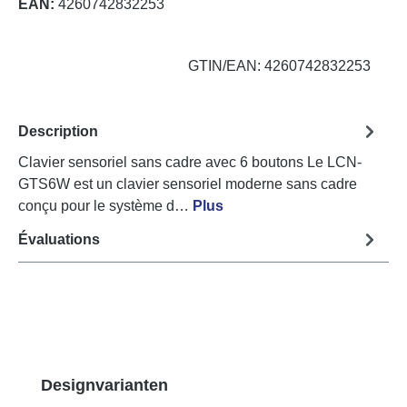
EAN:
4260742832253
GTIN/EAN: 4260742832253
Description
Clavier sensoriel sans cadre avec 6 boutons Le LCN-
GTS6W est un clavier sensoriel moderne sans cadre
conçu pour le système d…
Plus
Évaluations
Ignorer la galerie de produits
Designvarianten