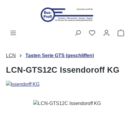
Passer au contenu principal
Vous avez 0 artic
Le p
LCN
Tasten Serie GTS (geschliffen)
LCN-GTS12C Issendoroff KG
Ignorer la galerie d'images