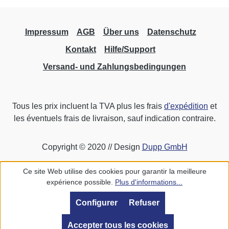
transmission codée, différenciation des
émetteurs. Fonctions supplémentaires :
contrôle avec dépendances, formation de
Impressum
AGB
Über uns
Datenschutz
liens, comptage, calcul, formation de groupes
Kontakt
Hilfe/Support
fixes et dynamiques, génération de messages
Versand- und Zahlungsbedingungen
d'état automatiques (retour d'information réel)
pour la visualisation. Fonctions du bus
système LCN Communication avec jusqu'à
30 000 modules, max. 250 modules par
Tous les prix incluent la TVA plus les frais
d'expédition
et
niveau de bus. Protocole avec évitement des
les éventuels frais de livraison, sauf indication contraire.
collisions Documentation et paramétrage
récupérables dans la mémoire du module
Copyright © 2020 // Design
Dupp GmbH
100 mémoires de scènes lumineuses
disponibles par sortie Options de connexion
Ce site Web utilise des cookies pour garantir la meilleure
pour capteurs tactiles EIB/KNX (standard),
expérience possible.
Plus d'informations...
interface DSI-Dali, relais Protection contre les
surcharges, les sorties coupent les
Configurer
Refuser
consommateurs en cas de charges
Accepter tous les cookies
excessives Remarque : les modules UPP ne