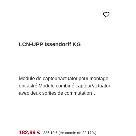
LCN-UPP Issendorff KG
Module de capteur/actuator pour montage
encastré Module combiné capteur/actuator
avec deux sorties de commutation
électroniques 230V, 300VA. Dimmable en
phase de coupure ou comme interrupteur
(commute au passage à zéro). Les 8 entrées
de boutons peuvent contrôler
individuellement 64 adresses cibles avec 192
Prix de vente :
Prix régulier :
182,99 €
235,10 €
(économie de 22.17%)