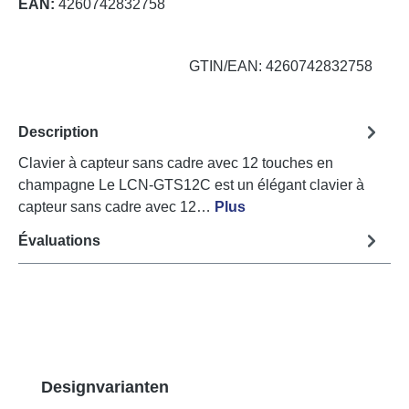
EAN:
4260742832758
GTIN/EAN: 4260742832758
Description
Clavier à capteur sans cadre avec 12 touches en
champagne Le LCN-GTS12C est un élégant clavier à
capteur sans cadre avec 12…
Plus
Évaluations
Ignorer la galerie de produits
Designvarianten