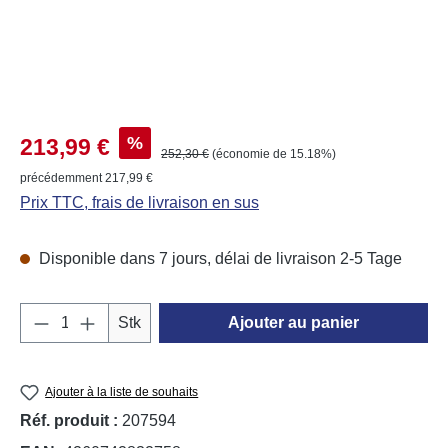
Prix de vente :
%
213,99 €
Prix régulier :
252,30 €
(économie de 15.18%)
précédemment 217,99 €
Prix TTC, frais de livraison en sus
Disponible dans 7 jours, délai de livraison 2-5 Tage
Quantité de produit : Entrez la quantité souh
Stk
Ajouter au panier
Ajouter à la liste de souhaits
Réf. produit :
207594