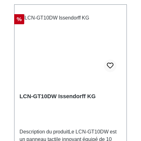
Réduction
%
LCN-GT10DW Issendorff KG
Description du produitLe LCN-GT10DW est
un panneau tactile innovant équipé de 10