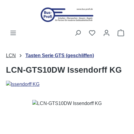
Passer au contenu principal
Vous avez 0 artic
Le p
LCN
Tasten Serie GTS (geschliffen)
LCN-GTS10DW Issendorff KG
Ignorer la galerie d'images