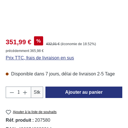
Prix de vente :
%
351,99 €
Prix régulier :
432,01 €
(économie de 18.52%)
précédemment 365,98 €
Prix TTC, frais de livraison en sus
Disponible dans 7 jours, délai de livraison 2-5 Tage
Quantité de produit : Entrez la quantité souh
Stk
Ajouter au panier
Ajouter à la liste de souhaits
Réf. produit :
207580