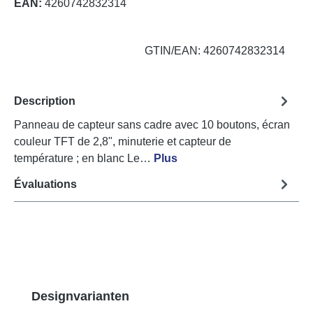
EAN:
4260742832314
GTIN/EAN: 4260742832314
Description
Panneau de capteur sans cadre avec 10 boutons, écran
couleur TFT de 2,8", minuterie et capteur de
température ; en blanc Le…
Plus
Évaluations
Ignorer la galerie de produits
Designvarianten