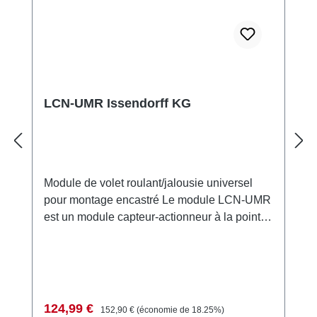
LCN-UMR Issendorff KG
Module de volet roulant/jalousie universel
pour montage encastré Le module LCN-UMR
est un module capteur-actionneur à la pointe
de la technologie, spécialement conçu pour
le contrôle des moteurs de volets roulants et
de jalousies. Il dispose de deux sorties relais
commutables, verrouillées l'une contre l'autre,
avec une tension nominale de 230V. Le
Prix de vente :
Prix régulier :
124,99 €
152,90 €
(économie de 18.25%)