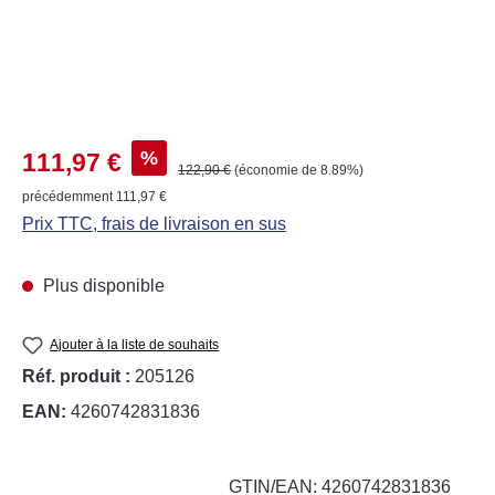
Prix de vente :
%
111,97 €
Prix régulier :
122,90 €
(économie de 8.89%)
précédemment 111,97 €
Prix TTC, frais de livraison en sus
Plus disponible
Ajouter à la liste de souhaits
Réf. produit :
205126
EAN:
4260742831836
GTIN/EAN: 4260742831836