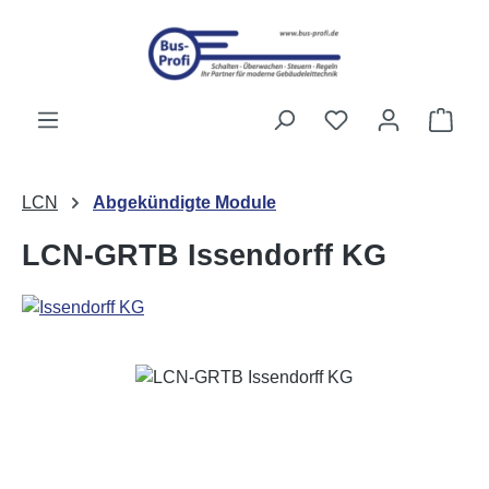
Passer au contenu principal
Vous avez 0 artic
Le p
LCN
Abgekündigte Module
LCN-GRTB Issendorff KG
Ignorer la galerie d'images