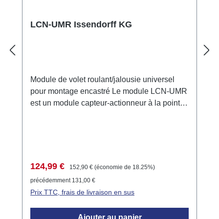
LCN-UMR Issendorff KG
Module de volet roulant/jalousie universel
pour montage encastré Le module LCN-UMR
est un module capteur-actionneur à la pointe
de la technologie, spécialement conçu pour
le contrôle des moteurs de volets roulants et
de jalousies. Il dispose de deux sorties relais
commutables, verrouillées l'une contre l'autre,
avec une tension nominale de 230V. Le
Prix de vente :
Prix régulier :
124,99 €
152,90 €
(économie de 18.25%)
module est idéal pour une intégration dans
précédemment 131,00 €
des boîtes d'encastrement et permet une
Prix TTC, frais de livraison en sus
installation et une mise en service faciles.
Connexion Tension d'alimentation : 230V AC
Ajouter au panier