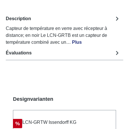
Description
Capteur de température en verre avec récepteur à
distance; en noir Le LCN-GRTB est un capteur de
température combiné avec un…
Plus
Évaluations
Ignorer la galerie de produits
Designvarianten
Réduction
%