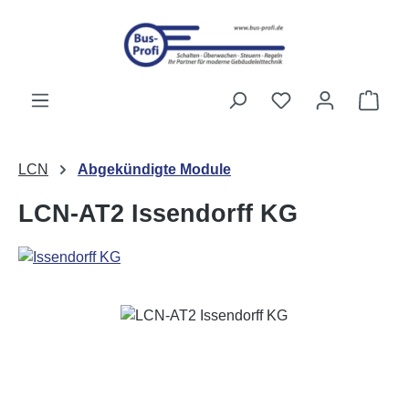
Passer au contenu principal
Vous avez 0 artic
Le p
LCN
Abgekündigte Module
LCN-AT2 Issendorff KG
Ignorer la galerie d'images