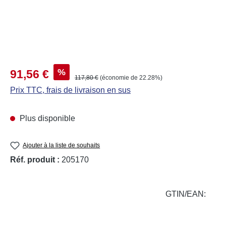
Prix de vente :
%
91,56 €
Prix régulier :
117,80 €
(économie de 22.28%)
Prix TTC, frais de livraison en sus
Plus disponible
Ajouter à la liste de souhaits
Réf. produit :
205170
GTIN/EAN: