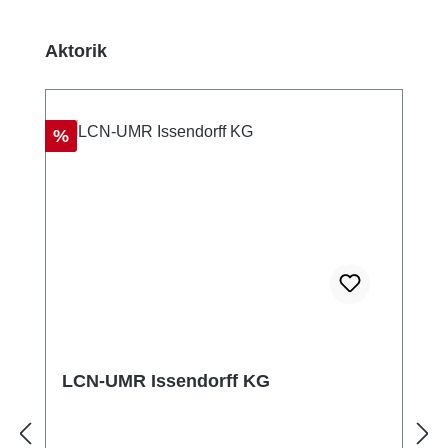
Ignorer la galerie de produits
Aktorik
Réduction
%
LCN-UMR Issendorff KG