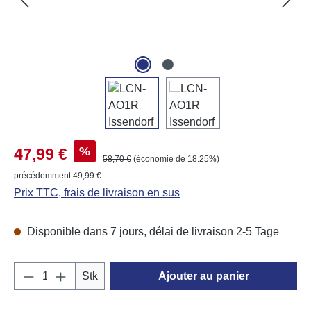
Prix de vente :
%
47,99 €
Prix régulier :
58,70 €
(économie de 18.25%)
précédemment 49,99 €
Prix TTC, frais de livraison en sus
Disponible dans 7 jours, délai de livraison 2-5 Tage
Quantité de produit : Entrez la quantité souh
Stk
Ajouter au panier