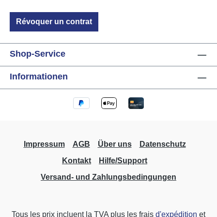
contre l'autre Durée de vie mécanique :
1.000.000 cycles de commutation Puissance
Révoquer un contrat
de commutation : max. 800W recommandé
Courant d'appel : max. 50A 8/10µs Installation
Température de fonctionnement : -10°C à
Shop-Service
+40°C Humidité : max. 80% rel., non
condensant Conditions environnementales :
Informationen
Utilisation en installation fixe selon VDE632,
VDE637 Indice de protection : IP20 lors de
l'installation dans une boîte d'encastrement,
uniquement installation fixe Dimensions
(LxPxH) : 50mm Ø x 22mm
Impressum
AGB
Über uns
Datenschutz
Kontakt
Hilfe/Support
Versand- und Zahlungsbedingungen
Tous les prix incluent la TVA plus les frais
d'expédition
et