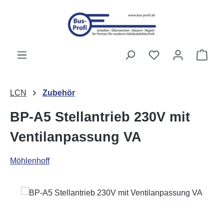
Przejdź do głównej zawartości
Masz 0 przedmiot
Kosz
LCN
Zubehör
BP-A5 Stellantrieb 230V mit
Ventilanpassung VA
Möhlenhoff
Pomiń galerię zdjęć