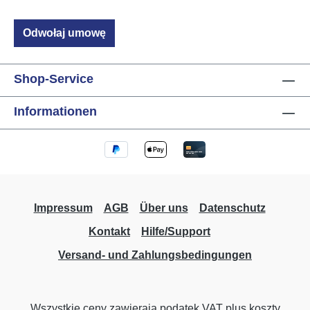
robocza: 1W Kabel przylaczeniowy: 2 x
0,75mm², dlugosc: 1m Wymiary: 48,4mm x
Odwołaj umowę
44,3mm x 52,2mm (S x D x W)
Shop-Service
Informationen
Impressum
AGB
Über uns
Datenschutz
Kontakt
Hilfe/Support
Versand- und Zahlungsbedingungen
Wszystkie ceny zawierają podatek VAT plus koszty