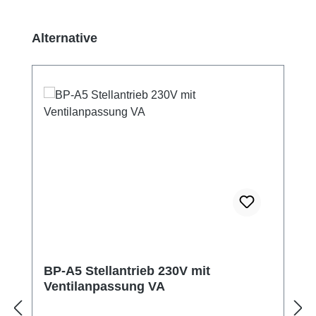
Pomiń galerię produktów
Alternative
BP-A5 Stellantrieb 230V mit
Ventilanpassung VA