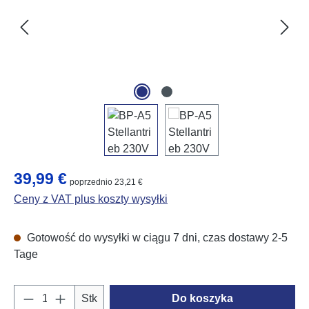
Cena regularna:
39,99 €
poprzednio 23,21 €
Ceny z VAT plus koszty wysyłki
Gotowość do wysyłki w ciągu 7 dni, czas dostawy 2-5
Tage
Ilość produktu: Wprowadź żądaną ilość lub u
Stk
Do koszyka