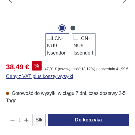
Cena sprzedaży:
%
38,49 €
Cena regularna:
47,01 €
(oszczędność 18.12%)
poprzednio 41,99 €
Ceny z VAT plus koszty wysyłki
Gotowość do wysyłki w ciągu 7 dni, czas dostawy 2-5
Tage
Ilość produktu: Wprowadź żądaną ilość lub u
Stk
Do koszyka