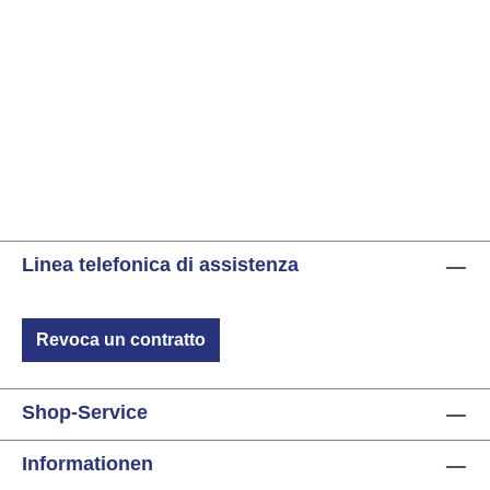
ut
V
Di
x 
gu
Linea telefonica di assistenza
Revoca un contratto
Shop-Service
Informationen