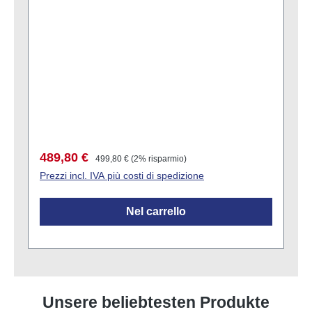
Prezzo di vendita:
Prezzo normale:
489,80 €
499,80 €
(2% risparmio)
Prezzi incl. IVA più costi di spedizione
Nel carrello
Unsere beliebtesten Produkte