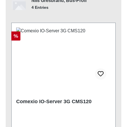
Nils Gresbrand, Bus-Profi
4 Entries
Sconto
%
Comexio IO-Server 3G CMS120