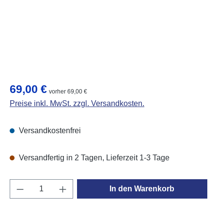
Regulärer Preis:
69,00 €
vorher 69,00 €
Preise inkl. MwSt. zzgl. Versandkosten.
Versandkostenfrei
Versandfertig in 2 Tagen, Lieferzeit 1-3 Tage
Produkt Anzahl: Gib den gewünschten Wert e
In den Warenkorb