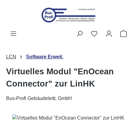
Zum Hauptinhalt springen
Du hast 0 Produk
Ware
LCN
Software Erweit.
Virtuelles Modul "EnOcean
Connector" zur LinHK
Bus-Profi Gebäudeleitt. GmbH
Bildergalerie überspringen