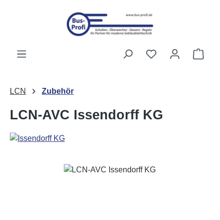
Zum Hauptinhalt springen
Du hast 0 Produk
Ware
LCN
Zubehör
LCN-AVC Issendorff KG
Bildergalerie überspringen