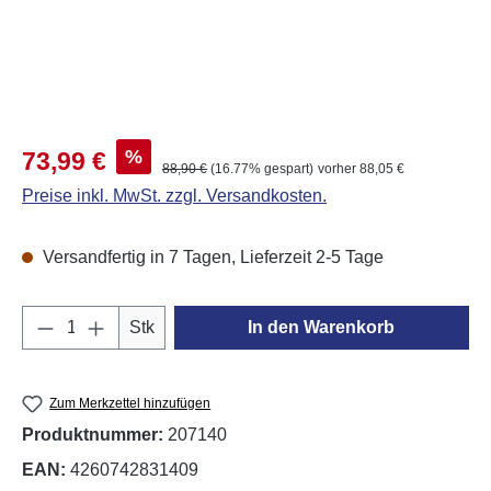
Verkaufspreis:
%
73,99 €
Regulärer Preis:
88,90 €
(16.77% gespart)
vorher 88,05 €
Preise inkl. MwSt. zzgl. Versandkosten.
Versandfertig in 7 Tagen, Lieferzeit 2-5 Tage
Produkt Anzahl: Gib den gewünschten Wert e
Stk
In den Warenkorb
Zum Merkzettel hinzufügen
Produktnummer:
207140
EAN:
4260742831409